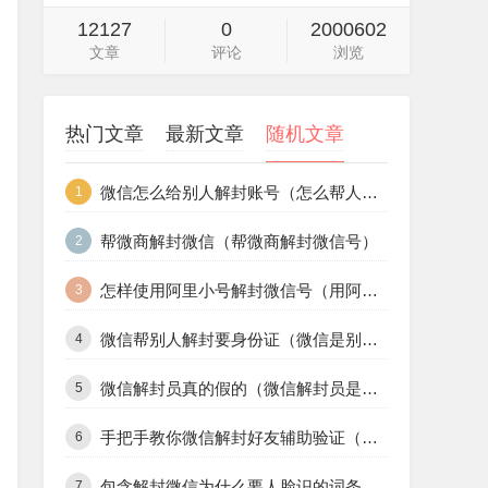
12127
0
2000602
文章
评论
浏览
热门文章
最新文章
随机文章
微信屏蔽附近的人如何解封（微信附近的人解封办法）
1
怎样可以解封微信号（怎样解封微信号最快）
2
微信功能解封链接（微信功能解封链接在哪里）
3
微信账号保护多久会自动解封（微信封了多久会自动解封）
4
微信自动解封神器免费（解封永久微信神器）
5
帮别人解封微信能赚多少钱（微信帮别人解封多少钱一次）
6
微信电话停机解封不了怎么办（微信电话停机解封不了怎么办呀）
7