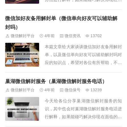
临的问题，别忘了关注本站（微信解封平
台），现在开始吧！本文目录一览：1、
微信加好友备用解封单（微信单向好友可以辅助解
微信附近人被屏蔽如何解封？求高手指点
封吗）
2、微信附近人被屏蔽了，...
微信解封平台
4年前
微信资讯
13702
本篇文章给大家谈谈微信加好友备用解封
单，以及微信单向好友可以辅助解封吗对
应的知识点，希望对各位有所帮助，不要
忘了收藏本站喔。本文目录一览：1、微
信好友辅助解封能申请几次 一定要注意
巢湖微信解封服务（巢湖微信解封服务电话）
了2、微信怎么帮朋友解封3、微信加好友
微信解封平台
4年前
微信保号
13239
功能被限制怎么解封？4...
今天给各位分享巢湖微信解封服务的知
识，其中也会对巢湖微信解封服务电话进
行解释，如果能碰巧解决你现在面临的问
题，别忘了关注本站（微信解封平台），