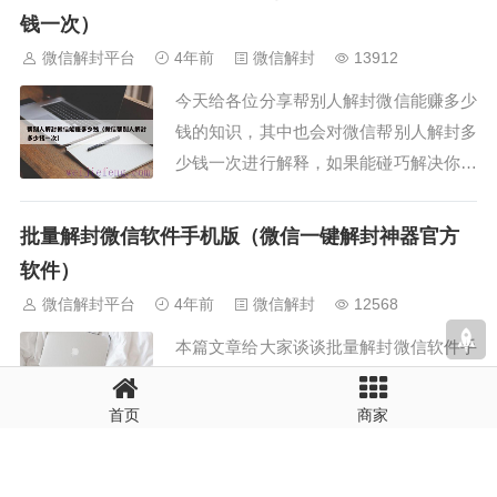
微信支付限制了，等30天解封之后支付功
钱一次）
能可以正常使用吗？2、微信...
微信解封平台
4年前
微信解封
13912
今天给各位分享帮别人解封微信能赚多少
钱的知识，其中也会对微信帮别人解封多
少钱一次进行解释，如果能碰巧解决你现
在面临的问题，别忘了关注本站（微信解
封平台），现在开始吧！本文目录一览：
批量解封微信软件手机版（微信一键解封神器官方
1、我朋友帮人做微信解封代理，一单11
软件）
0，那个人跑了，没给钱...
微信解封平台
4年前
微信解封
12568
本篇文章给大家谈谈批量解封微信软件手
机版，以及微信一键解封神器官方软件对
应的知识点，希望对各位有所帮助，不要
首页
商家
忘了收藏本站喔。本文目录一览：1、微
信解封的方法有哪些？2、微信解封怎么
微信解封能看谁给你解的吗（怎么看自己微信什么