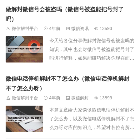
现在开始吧！本文目录一览：1、微信封
做解封微信号会被盗吗（微信号被盗能把号封了
号了怎么申请解封2、微信解封的6种方法
吗）
3、微信官方解封自助服务...
微信解封平台
4年前
微信资讯
13593
今天给各位分享做解封微信号会被盗吗的
知识，其中也会对微信号被盗能把号封了
吗进行解释，如果能碰巧解决你现在面临
的问题，别忘了关注本站（微信解封平
台），现在开始吧！本文目录一览：1、
微信电话停机解封不了怎么办（微信电话停机解封
微信账号解封有风险吗？2、帮别人解封
不了怎么办呀）
微信会信息泄露吗3、解封微...
微信解封平台
4年前
微信解封
13899
本篇文章给大家谈谈微信电话停机解封不
了怎么办，以及微信电话停机解封不了怎
么办呀对应的知识点，希望对各位有所帮
助，不要忘了收藏本站喔。本文目录一