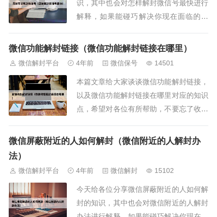
识，其中也会对怎样解封微信号最快进行
解释，如果能碰巧解决你现在面临的问
题，别忘了关注本站（微信解封平台），
现在开始吧！本文目录一览：1、微信账
微信功能解封链接（微信功能解封链接在哪里）
号解封的方法有哪些？2、微信号被封了
微信解封平台
4年前
微信保号
14501
怎么解开3、微信怎么解除封...
本篇文章给大家谈谈微信功能解封链接，
以及微信功能解封链接在哪里对应的知识
点，希望对各位有所帮助，不要忘了收藏
本站喔。本文目录一览：1、打游戏微信
被封了 怎么解封？2、微信账号怎么解除
微信屏蔽附近的人如何解封（微信附近的人解封办
登录或功能限制 解封微信登陆的方法3、
法）
微信号被封怎么解封4...
微信解封平台
4年前
微信解封
15102
今天给各位分享微信屏蔽附近的人如何解
封的知识，其中也会对微信附近的人解封
办法进行解释，如果能碰巧解决你现在面